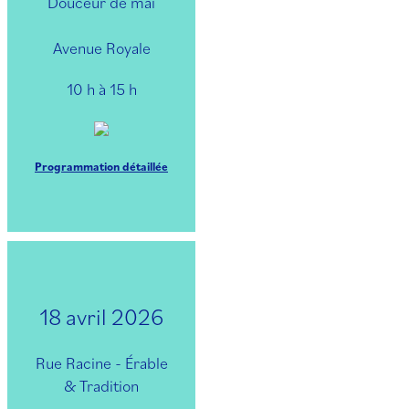
Douceur de mai
Avenue Royale
10 h à 15 h
Programmation détaillée
18 avril 2026
Rue Racine - Érable
& Tradition