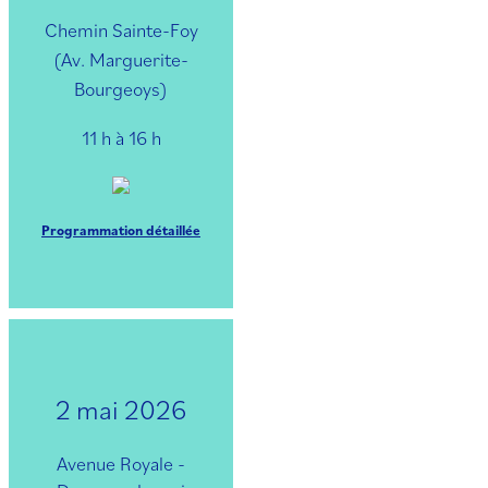
Chemin Sainte-Foy
(Av. Marguerite-
Bourgeoys)
11 h à 16 h
Programmation détaillée
2 mai 2026
Avenue Royale -