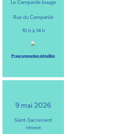
Le Campanile bouge
Rue du Campanile
10 h à 14 h
Programmation détaillée
9 mai 2026
Saint-Sacrement
rénove